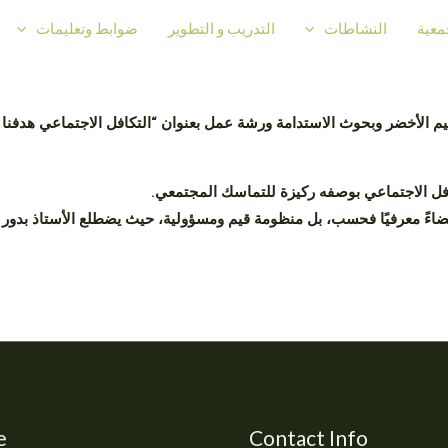
معية
النشاطات
التدريب و التطوير
ضوابط وتعليمات
يم الأخضر وبحوث الاستدامة ورشة عمل بعنوان “التكافل الاجتماعي هدفنا ال
افل الاجتماعي بوصفه ركيزة للتماسك المجتمعي.
اءً معرفيًا فحسب، بل منظومة قيم ومسؤولية، حيث يضطلع الأستاذ بدور قي
e
Contact Info