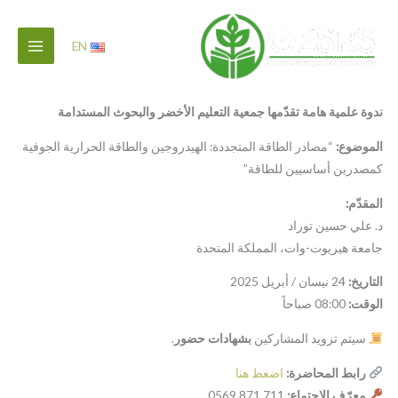
خطي
لى
EN
لمحتوى
ندوة علمية هامة تقدّمها جمعية التعليم الأخضر والبحوث المستدامة
الموضوع:
“مصادر الطاقة المتجددة: الهيدروجين والطاقة الحرارية الجوفية
كمصدرين أساسيين للطاقة”
المقدّم:
د. علي حسين توراد
جامعة هيريوت-وات، المملكة المتحدة
التاريخ:
24 نيسان / أبريل 2025
الوقت:
08:00 صباحاً
سيتم تزويد المشاركين
بشهادات حضور
.
رابط المحاضرة:
اضغط هنا
معرّف الاجتماع:
711 871 0569