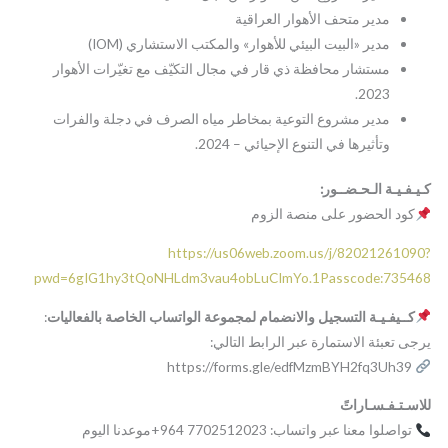
مدير متحف الأهوار العراقية
مدير «البيت البيئي للأهوار» والمكتب الاستشاري (IOM)
مستشار محافظة ذي قار في مجال التكيّف مع تغيّرات الأهوار
2023.
مدير مشروع التوعية بمخاطر مياه الصرف في دجلة والفرات
وتأثيرها في التنوع الإحيائي – 2024.
كـيـفـيـة الـحـضــور:
كود الحضور على منصة الزوم
https://us06web.zoom.us/j/82021261090?
pwd=6gIG1hy3tQoNHLdm3vau4obLuCImYo.1Passcode:735468
كــيفـيـة التسجيل والانضمام لمجموعة الواتساب الخاصة بالفعاليات
:
يرجى تعبئة الاستمارة عبر الرابط التالي:
https://forms.gle/edfMzmBYH2fq3Uh39
للاسـتـفـسـاراتً
تواصلوا معنا عبر واتساب: 7702512023 964+موعدنا اليوم