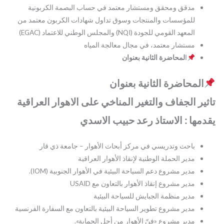
مدقق ومحقق ومستشار معتمد في حساب البصمة الكربونية
للمؤسسات والمنتجات وسوق تداول شهادات الكربون معتمد من
المعهد القومي للجودة (NQI) والمجلس الوطني للاعتماد (EGAC)
مستشار معتمد، في مجال معالجة المياه
ا
لمحاضرة الثانية بعنوان
المحاضرة الثانية بعنوان
تاثير الجفاف والتغير المناخي على الاهوار العراقية
يقدمها : الاستاذ رعد حبيب الاسدي
باحث وتدريسي في مركز أبحاث الأهوار – جامعة ذي قار
مدير الحملة الوطنية لإنقاذ الأهوار العراقية
مدير مشروع دعم السياحة البيئية في الأهوار الجنوبية (IOM).
مدير مشروع إنقاذ الأهوار بالتعاون مع USAID
مدير منظمة الجبايش للسياحة البيئية
مدير مشروع تطوير السياحة البيئية بالتعاون مع السفارة الفرنسية
مدير مشروع «فنّ الأهوار من أجل الحماية».